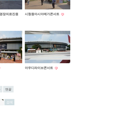
촬영장의료진원
시청원아시아메가콘서트
아우디라이브콘서트
5
맨끝