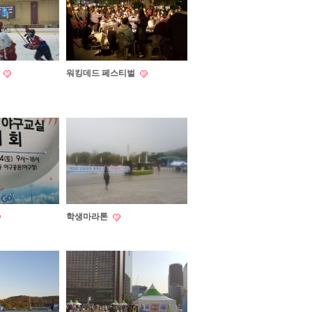
키
워킹데드 페스티벌
학생마라톤