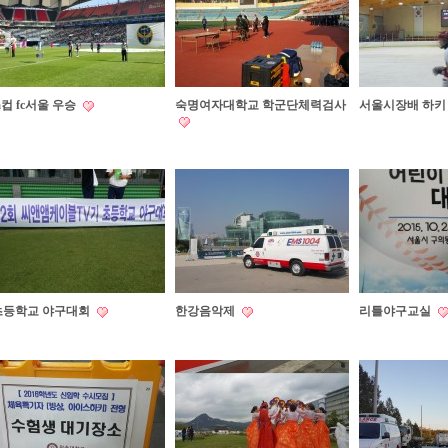
a컵 fc서울 우승
숙명여자대학교 학군단체력검사
서울시장배 하
초등학교 야구대회
한강음악제
리틀야구교실