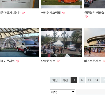
광운대실기시험장
아리랑페스티벌
한중합작 영화
원케이콘서트
SMF콘서트
비스트콘서트
처음
이전
11
12
13
14
1